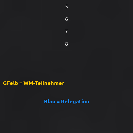
5
6
7
8
GFelb = WM-Teilnehmer
Blau = Relegation